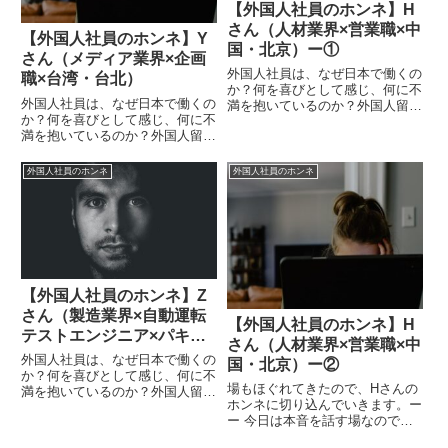
【外国人社員のホンネ】H
さん（人材業界×営業職×中
【外国人社員のホンネ】Y
国・北京）ー①
さん（メディア業界×企画
外国人社員は、なぜ日本で働くの
職×台湾・台北）
か？何を喜びとして感じ、何に不
外国人社員は、なぜ日本で働くの
満を抱いているのか？外国人留学
か？何を喜びとして感じ、何に不
生の就職支援や外国人社員の転職
満を抱いているのか？外国人留学
支援に携わり続けているソーシャ
生の就職支援や外国人社員の転職
ライズが”ホンネ”に切り込みま
支援に携わり続けているソーシャ
す！※写真はイメージです。ーー
外国人社員のホンネ
外国人社員のホンネ
ライズが”ホンネ”に切り込みま
早速ですが、現在のお仕事につ...
す！※写真はイメージです。ーー
まずは、日本に興味を持った理...
【外国人社員のホンネ】Z
さん（製造業界×自動運転
【外国人社員のホンネ】H
テストエンジニア×パキス
さん（人材業界×営業職×中
タン・クス―ル）
外国人社員は、なぜ日本で働くの
国・北京）ー②
か？何を喜びとして感じ、何に不
場もほぐれてきたので、Hさんの
満を抱いているのか？外国人留学
ホンネに切り込んでいきます。ー
生の就職支援や外国人社員の転職
ー 今日は本音を話す場なので、
支援に携わり続けてきたソーシャ
普段は言えないようなことを聞い
ライズが今日も”ホンネ”に切り込