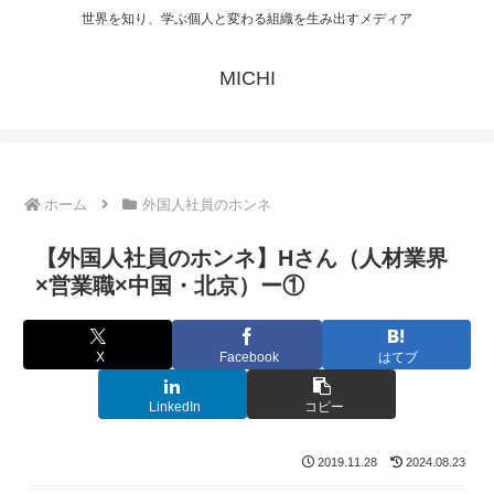
世界を知り、学ぶ個人と変わる組織を生み出すメディア
MICHI
ホーム
外国人社員のホンネ
【外国人社員のホンネ】Hさん（人材業界
×営業職×中国・北京）ー①
X
Facebook
はてブ
LinkedIn
コピー
2019.11.28
2024.08.23