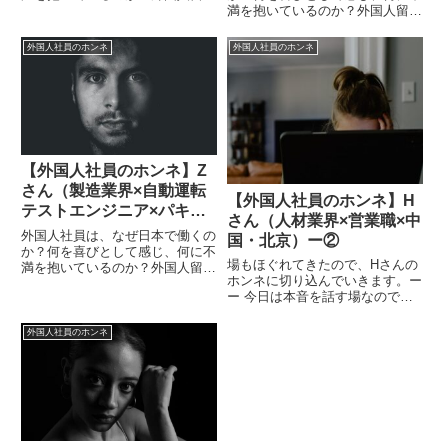
生の就職支援や外国人社員の転職
満を抱いているのか？外国人留学
支援に携わるソーシャライズ
生の就職支援や外国人社員の転職
が”ホンネ”に切り込みます！※写
支援に携わり続けているソーシャ
外国人社員のホンネ
外国人社員のホンネ
真はイメージです。ーー 日本に
ライズが”ホンネ”に切り込みま
来るまでの経緯を教えてくださ
す！※写真はイメージです。ーー
い。...
まずは、日本に興味を持った理...
【外国人社員のホンネ】Z
さん（製造業界×自動運転
【外国人社員のホンネ】H
テストエンジニア×パキス
さん（人材業界×営業職×中
タン・クス―ル）
外国人社員は、なぜ日本で働くの
国・北京）ー②
か？何を喜びとして感じ、何に不
場もほぐれてきたので、Hさんの
満を抱いているのか？外国人留学
ホンネに切り込んでいきます。ー
生の就職支援や外国人社員の転職
ー 今日は本音を話す場なので、
支援に携わり続けてきたソーシャ
普段は言えないようなことを聞い
ライズが今日も”ホンネ”に切り込
てもいいですか？（笑）いいです
みます！※画像はイメージです。
外国人社員のホンネ
よ、してください（笑）ーー 現
ーー簡単な自己紹介をお願いし...
在の職場でイラっとすることは？
メールですね。ショートメッセ
ー...