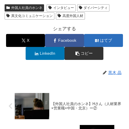
外国人社員のホンネ
インタビュー
ダイバーシティ
異文化コミュニケーション
高度外国人材
シェアする
X
Facebook
はてブ
LinkedIn
コピー
黒木 晶
【外国人社員のホンネ】Hさん（人材業界
×営業職×中国・北京）ー②