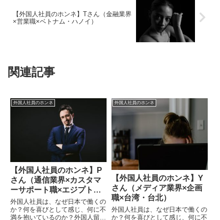
【外国人社員のホンネ】Tさん（金融業界
×営業職×ベトナム・ハノイ）
関連記事
外国人社員のホンネ
外国人社員のホンネ
【外国人社員のホンネ】P
【外国人社員のホンネ】Y
さん（通信業界×カスタマ
さん（メディア業界×企画
ーサポート職×エジプト・
職×台湾・台北）
カイロ）ー①
外国人社員は、なぜ日本で働くの
か？何を喜びとして感じ、何に不
外国人社員は、なぜ日本で働くの
満を抱いているのか？外国人留学
か？何を喜びとして感じ、何に不