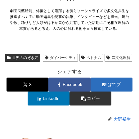
劇団民藝所属。俳優として活躍する傍らソーシャライズで多文化共生を
推進すべく主に動画編集や記事の執筆、インタビューなどを担当。舞台
や歌、踊りなど人類がはるか昔から共有していた活動にこそ相互理解の
本質があると考え、人の心に触れる術を日々模索している。
世界ののぞき穴
ダイバーシティ
ベトナム
異文化理解
シェアする
X
Facebook
はてブ
LinkedIn
コピー
大野裕生