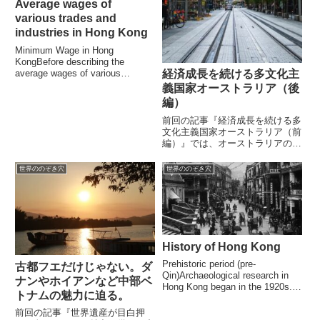
Average wages of
various trades and
industries in Hong Kong
Minimum Wage in Hong
KongBefore describing the
average wages of various
経済成長を続ける多文化主
sectors, I would like first to
義国家オーストラリア（後
explain the minim...
編）
前回の記事『経済成長を続ける多
文化主義国家オーストラリア（前
編）』では、オーストラリアの経
済成長と人口増加について考察
し、それを可能にしたのが緻密に
世界ののぞき穴
世界ののぞき穴
計画された移民政策であったこと
を見てきました。今回は、元々白
人優先の社会であったオーストラ
リ...
History of Hong Kong
Prehistoric period (pre-
古都フエだけじゃない。ダ
Qin)Archaeological research in
ナンやホイアンなど中部ベ
Hong Kong began in the 1920s.
トナムの魅力に迫る。
Based on the remains of ancient
hum...
前回の記事『世界遺産が目白押