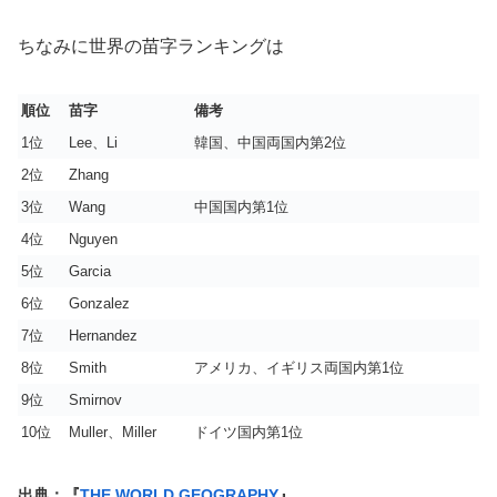
ちなみに世界の苗字ランキングは
順位
苗字
備考
1位
Lee、Li
韓国、中国両国内第2位
2位
Zhang
3位
Wang
中国国内第1位
4位
Nguyen
5位
Garcia
6位
Gonzalez
7位
Hernandez
8位
Smith
アメリカ、イギリス両国内第1位
9位
Smirnov
10位
Muller、Miller
ドイツ国内第1位
出典：『
THE WORLD GEOGRAPHY
』