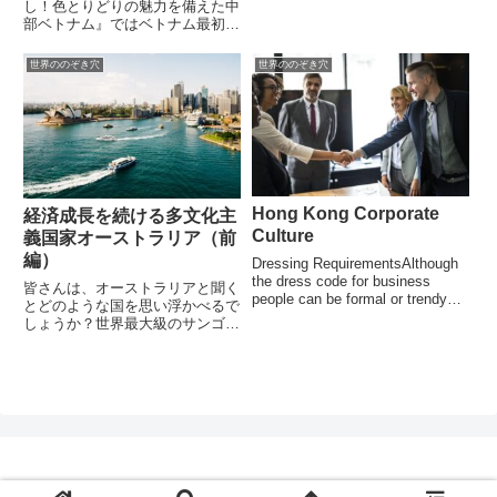
し！色とりどりの魅力を備えた中
部ベトナム』ではベトナム最初に
世界遺産に指定された遺跡のある
町フエについて解説していきまし
世界ののぞき穴
世界ののぞき穴
た。今回はフエとはまた違った魅
力を放つ中部ベトナムの町々をご
紹介します。幻の日本人町「ホイ
ア...
Hong Kong Corporate
経済成長を続ける多文化主
Culture
義国家オーストラリア（前
編）
Dressing RequirementsAlthough
the dress code for business
皆さんは、オーストラリアと聞く
people can be formal or trendy
とどのような国を思い浮かべるで
and casual, locals usually wear...
しょうか？世界最大級のサンゴ礁
やどこまでも続く青い海、壮大な
大自然でしょうか？美しいオペラ
ハウスで知られる大都市シドニー
の景観でしょうか？あるいは、多
民族国家として様々な国の人が
暮...