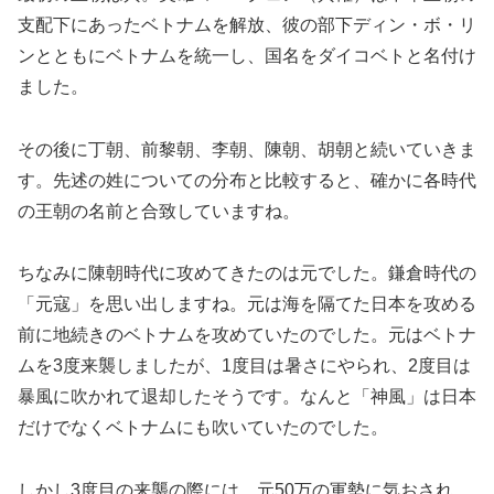
支配下にあったベトナムを解放、彼の部下ディン・ボ・リ
ンとともにベトナムを統一し、国名をダイコベトと名付け
ました。
その後に丁朝、前黎朝、李朝、陳朝、胡朝と続いていきま
す。先述の姓についての分布と比較すると、確かに各時代
の王朝の名前と合致していますね。
ちなみに陳朝時代に攻めてきたのは元でした。鎌倉時代の
「元寇」を思い出しますね。元は海を隔てた日本を攻める
前に地続きのベトナムを攻めていたのでした。元はベトナ
ムを3度来襲しましたが、1度目は暑さにやられ、2度目は
暴風に吹かれて退却したそうです。なんと「神風」は日本
だけでなくベトナムにも吹いていたのでした。
しかし3度目の来襲の際には、元50万の軍勢に気おされ、