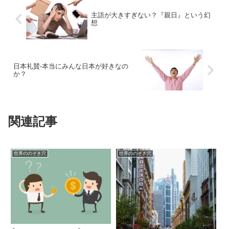
主語が大きすぎない？『親日』という幻
想
日本礼賛-本当にみんな日本が好きなの
か？
関連記事
世界ののぞき穴
世界ののぞき穴