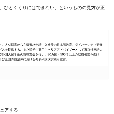
り、ひとくくりにはできない、というものの見方が正
。
ト。人材探索から在留資格申請、入社後の日本語教育、ダイバーシティ研修
ビスを提供する。また留学生専門キャリアアドバイザーとして東京外国語大
外国人留学生の就職支援を行い、80カ国・500名以上の就職相談を受け
よび全国の自治体における発表や講演実績も豊富。
ェアする