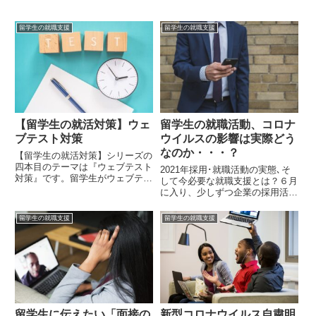
留学生の就職支援
留学生の就職支援
【留学生の就活対策】ウェ
留学生の就職活動、コロナ
ブテスト対策
ウイルスの影響は実際どう
なのか・・・？
【留学生の就活対策】シリーズの
四本目のテーマは『ウェブテスト
2021年採用･就職活動の実態､そ
対策』です。留学生がウェブテス
して今必要な就職支援とは？６月
トに通過するにはポイントがあり
に入り、少しずつ企業の採用活動
ます。はっきりいって、高得点を
も動きが戻り始めてきました。一
狙うのは諦めるほうが懸命です。
方で、2021年新卒の採用活動が
留学生の就職支援
留学生の就職支援
大学・大学院生を対象とした私の
長期化することは明らかです。実
調査によれば、全く対策をしな
際、弊社もお客様とお話をしてい
い...
ると、採用活動再開の目処...
留学生に伝えたい「面接の
新型コロナウイルス自粛明