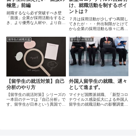
極意」前編
け、就職活動を制するポイ
ントは？
就職するなら必ず突破すべき壁
「面接」企業が採用活動をすると
７月は採用活動が少しずつ再開し
き、より優秀な人材や、より自社
てきたが・・・外出制限がとけて
にあった人を選びぬくため、多種
から企業の採用活動も徐々に再開
多様な選考が課されます。履歴書
をしているようです。かといっ
等の書類審査、筆記テスト、グル
て、すぐに就職活動を再開できて
留学生の就職支援
留学生の就職支援
ープディスカッション、技能試
いる人は、そう多くないのではな
験・・・数多く存在する選考の中
いでしょうか？弊社のキャリアア
で、...
ドバイザーの実感としても、ほと
ん...
外国人留学生の就職、遅々
【留学生の就活対策】自己
として進まず。
分析のやり方
マイナビ国際派就職、「新型コロ
【留学生の就活対策】シリーズの
ナウイルス感染拡大による外国人
一本目のテーマは『自己分析』で
留学生の就職活動への影響調査」
す。留学生が日本という異国でキ
によると、今年5月末時点での留
ャリアを築くことは簡単なことで
学生の内々定率は2.2％にとどま
はなく、仕事を始めてからは数え
っており、大きく出遅れているこ
切れないほどの困難に直面しま
とが明らかとなりました。出典
す。日本語でうまくお客様と会話
「新型コロナウイルス感染拡大...
できない上司との関係がうまくい
か...