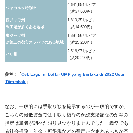
4,641,854ルピア
ジャカルタ特別州
（約37,500円）
西ジャワ州
1,810,351ルピア
※工場が多くある地域
（約14,500円）
東ジャワ州
1,891,567ルピア
※第二の都市スラバヤのある地域
（約15,200円）
2,516,971ルピア
バリ州
（約20,200円）
参考：『
Cek Lagi, Ini Daftar UMP yang Berlaku di 2022 Usai
‘Dirombak’
』
なお、一般的には手取り額を提示するのが一般的ですが、
こちらの最低賃金では手取り額なのか総支給額なのか等の
指定は筆者が調べた限り見つかりませんでした。義務であ
る社会保険・年金・所得税などの費用が含まれるべきか否