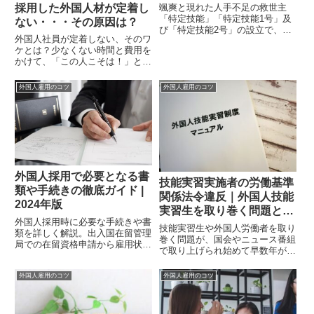
採用した外国人材が定着し
颯爽と現れた人手不足の救世主
「特定技能」「特定技能1号」及
ない・・・その原因は？
び「特定技能2号」の設立で、日
外国人社員が定着しない、そのワ
本はついに表立って人手が足りな
ケとは？少なくない時間と費用を
い企業へ外国人の受け入れによっ
かけて、「この人こそは！」とい
て人材補填ができるようにしまし
う外国人材を採用したのに、１年
た。また、「技能実習2号」から
も経たずに辞めてしまった・・・
「特定技能1号」への移行措置の
外国人雇用のコツ
外国人雇用のコツ
そのような悩みを聞くことがしば
お...
しばあります。慎重に選考を重
ね、高い入社意欲も確認した。面
談...
外国人採用で必要となる書
技能実習実施者の労働基準
類や手続きの徹底ガイド |
関係法令違反｜外国人技能
2024年版
実習生を取り巻く問題と
外国人採用時に必要な手続きや書
は？
技能実習生や外国人労働者を取り
類を詳しく解説。出入国在留管理
巻く問題が、国会やニュース番組
局での在留資格申請から雇用状況
で取り上げられ始めて早数年が経
の届出、フィリピン人採用時の特
ちました。コロナ禍による景気の
別な手続きまで、必要なステップ
減退や入国制限の時期を経て、彼
外国人雇用のコツ
外国人雇用のコツ
を網羅しています。外国人雇用に
らを取り巻く環境はどのようにな
慣れていない企業向けのガイドで
っているのでしょうか？この記事
す。
では、全国の労働局や労働基準