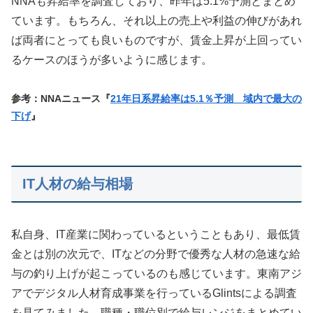
NNAも昇給率を調査しており、昨年は5.1%予測とまとめ
ています。もちろん、それ以上の売上や利益の伸びがあれ
ば両者にとっても良いものですが、賃金上昇が上回ってい
るケースのほうが多いように感じます。
参考：NNAニュース『
21年日系昇給率は5.1％予測 域内で最大の
下げ
』
IT人材の給与相場
私自身、IT産業に関わっているということもあり、最低賃
金とは別の次元で、ITなどの分野で優秀な人材の急速な給
与の釣り上げが起こっているのも感じています。東南アジ
アでデジタル人材育成事業を行っているGlintsによる調査
を見てみました。職種・職位別で給与レンジをまとめてい