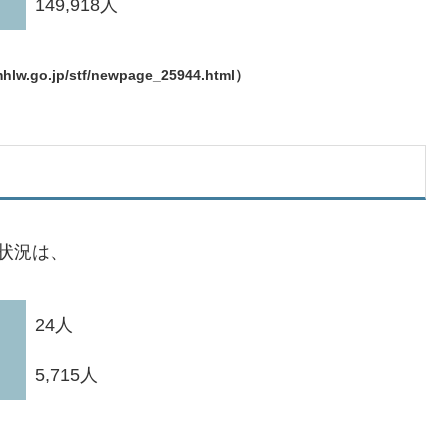
149,918人
.jp/stf/newpage_25944.html）
状況は、
24人
5,715人